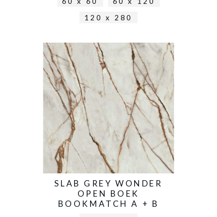
60 x 60
60 x 120
120 x 280
SLAB GREY WONDER
OPEN BOEK
BOOKMATCH A + B