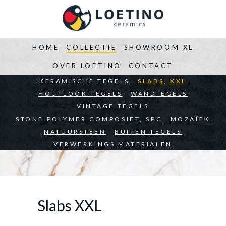
HOME
COLLECTIE
SHOWROOM XL
OVER LOETINO
CONTACT
KERAMISCHE TEGELS
SLABS, XXL
HOUTLOOK TEGELS
WANDTEGELS
VINTAGE TEGELS
STONE POLYMER COMPOSIET, SPC
MOZAÏEK
NATUURSTEEN
BUITEN TEGELS
VERWERKINGS MATERIALEN
Slabs XXL