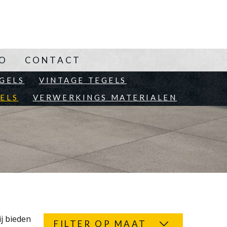
NO
CONTACT
GELS
VINTAGE TEGELS
ELS
VERWERKINGS MATERIALEN
ij bieden
FILTER OP MAAT