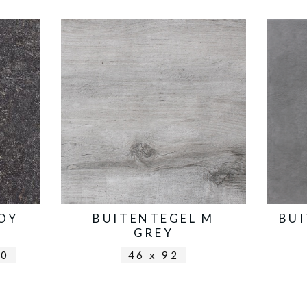
OY
BUITENTEGEL M
BU
GREY
60
46 x 92