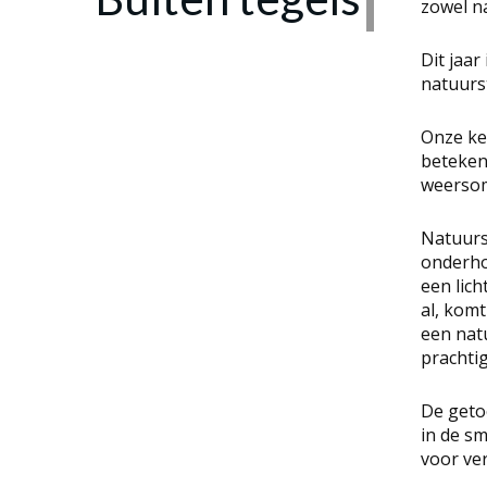
zowel na
Dit jaa
natuurst
Onze ke
beteken
weersom
Natuurst
onderhou
een lich
al, komt
een nat
prachti
De getoo
in de s
voor ve