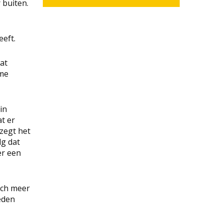
 buiten.
eeft.
at
eme
in
t er
 zegt het
lg dat
er een
toch meer
eden