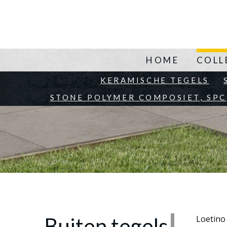
HOME
COLL
KERAMISCHE TEGELS
STONE POLYMER COMPOSIET, SPC
Buiten tegels
Loetino 