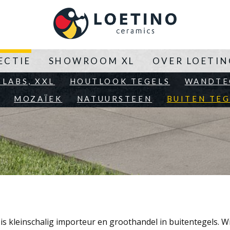
ECTIE
SHOWROOM XL
OVER LOETI
SLABS, XXL
HOUTLOOK TEGELS
WANDTE
MOZAÏEK
NATUURSTEEN
BUITEN TEG
is kleinschalig importeur en groothandel in buitentegels. W