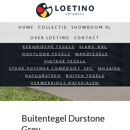
HOME
COLLECTIE
SHOWROOM XL
OVER LOETINO
CONTACT
BEDRIJVEN
KERAMISCHE TEGELS
ARCHITECTEN
SLABS, XXL
PARTICULIEREN
HOUTLOOK TEGELS
WANDTEGELS
VINTAGE TEGELS
STONE POLYMER COMPOSIET, SPC
MOZAÏEK
NATUURSTEEN
BUITEN TEGELS
VERWERKINGS MATERIALEN
Buitentegel Durstone
Grey