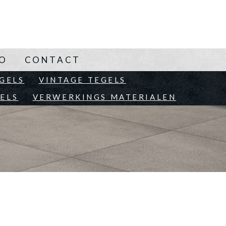
NO
CONTACT
EN
GELS
VINTAGE TEGELS
ELS
VERWERKINGS MATERIALEN