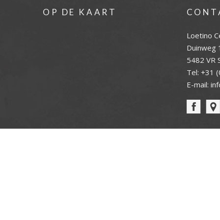
OP DE KAART
CONT
Loetino C
Duinweg 
5482 VR S
Tel:
+31 (
E-mail:
in