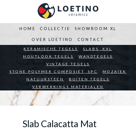
HOME
COLLECTIE
SHOWROOM XL
OVER LOETINO
CONTACT
BEDRIJVEN
KERAMISCHE TEGELS
ARCHITECTEN
SLABS, XXL
PARTICULIEREN
HOUTLOOK TEGELS
WANDTEGELS
VINTAGE TEGELS
STONE POLYMER COMPOSIET, SPC
MOZAÏEK
NATUURSTEEN
BUITEN TEGELS
VERWERKINGS MATERIALEN
Slab Calacatta Mat