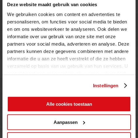
Deze website maakt gebruik van cookies
CONTACT
We gebruiken cookies om content en advertenties te
personaliseren, om functies voor social media te bieden
Loetino Ceramics BV
en om ons websiteverkeer te analyseren. Ook delen we
Duinweg 18
informatie over uw gebruik van onze site met onze
5482 VR Schijndel
partners voor social media, adverteren en analyse. Deze
Tel:
+31 (0) 73 549 46 54
partners kunnen deze gegevens combineren met andere
E-mail:
info@loetino.nl
informatie die u aan ze heeft verstrekt of die ze hebben
verzameld op basis van uw gebruik van hun services. U
gaat akkoord met onze cookies als u onze website blijft
gebruiken.
Instellingen
OPENINGSTIJDEN
Alle cookies toestaan
MAANDAG T/M VRIJDAG
08.00 TOT 17.00 UUR
ZATERDAG (enkel showroom)
Aanpassen
09.00 TOT 12.00 UUR
ZONDAG