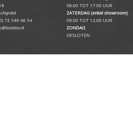
18
08.00 TOT 17.00 UUR
chijndel
ZATERDAG (enkel showroom)
0) 73 549 46 54
09.00 TOT 12.00 UUR
fo@loetino.nl
ZONDAG
GESLOTEN