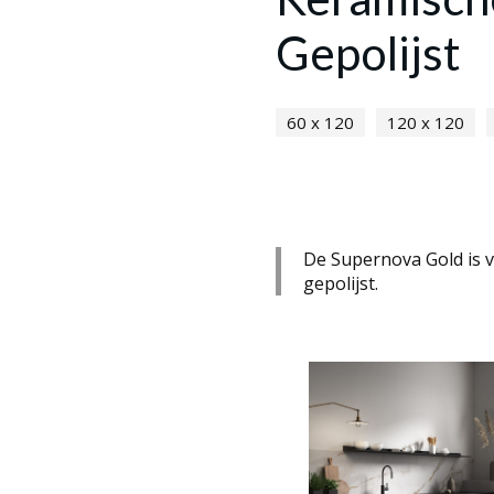
Gepolijst
60 x 120
120 x 120
De Supernova Gold is v
gepolijst.