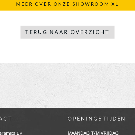
MEER OVER ONZE SHOWROOM XL
TERUG NAAR OVERZICHT
ACT
OPENINGSTIJDEN
eramics BV
MAANDAG T/M VRIJDAG