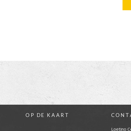
OP DE KAART
CONT
Loetino C