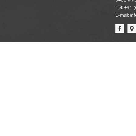
Tel:
+31 (
E-mail:
in