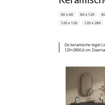
60 x 60
60 x 120
80
120 x 120
120 x 280
De keramische tegel Li
120×2800,6 cm. Daarnaa