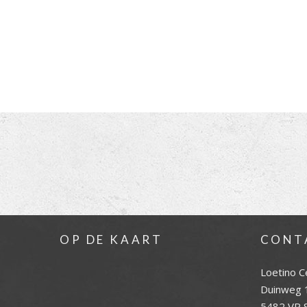
OP DE KAART
CONT
Loetino C
Duinweg 
5482 VR S