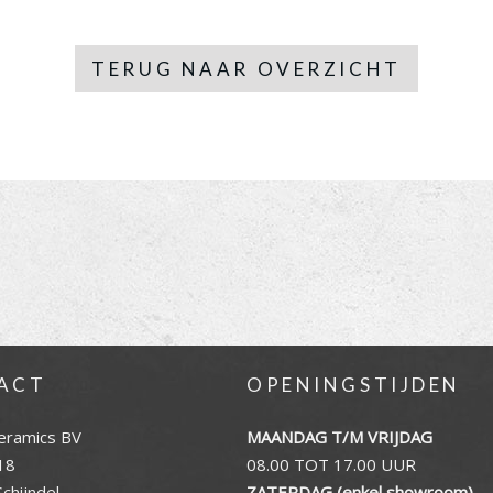
TERUG NAAR OVERZICHT
ACT
OPENINGSTIJDEN
eramics BV
MAANDAG T/M VRIJDAG
18
08.00 TOT 17.00 UUR
chijndel
ZATERDAG (enkel showroom)