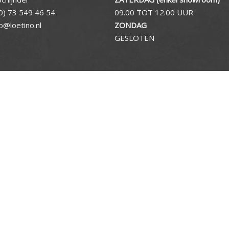
0) 73 549 46 54
09.00 TOT 12.00 UUR
fo@loetino.nl
ZONDAG
GESLOTEN