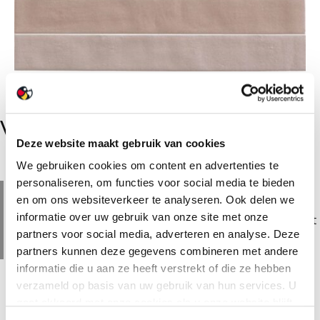
Vintage tegel Neo Warm Red
Deze website maakt gebruik van cookies
We gebruiken cookies om content en advertenties te
personaliseren, om functies voor social media te bieden
De Neo Warm Red is een leuk speels genuanceerde
en om ons websiteverkeer te analyseren. Ook delen we
tegel, verkrijgbaar in 4,6×37,5. Dankzij de veelzijdige
informatie over uw gebruik van onze site met onze
uitstraling en oppervlak is deze tegel niet alleen perfect
voor wanden, maar ook uitermate geschikt voor
partners voor social media, adverteren en analyse. Deze
vloeren.
partners kunnen deze gegevens combineren met andere
informatie die u aan ze heeft verstrekt of die ze hebben
verzameld op basis van uw gebruik van hun services. U
gaat akkoord met onze cookies als u onze website blijft
gebruiken.