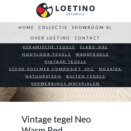
HOME
COLLECTIE
SHOWROOM XL
OVER LOETINO
CONTACT
BEDRIJVEN
KERAMISCHE TEGELS
ARCHITECTEN
SLABS, XXL
PARTICULIEREN
HOUTLOOK TEGELS
WANDTEGELS
VINTAGE TEGELS
STONE POLYMER COMPOSIET, SPC
MOZAÏEK
NATUURSTEEN
BUITEN TEGELS
VERWERKINGS MATERIALEN
Vintage tegel Neo
Warm Red