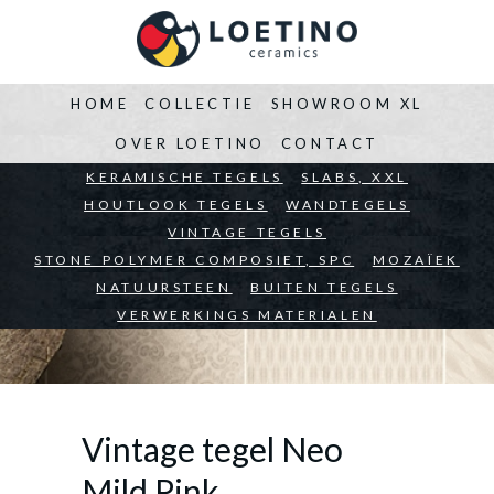
HOME
COLLECTIE
SHOWROOM XL
OVER LOETINO
CONTACT
BEDRIJVEN
KERAMISCHE TEGELS
ARCHITECTEN
SLABS, XXL
PARTICULIEREN
HOUTLOOK TEGELS
WANDTEGELS
VINTAGE TEGELS
STONE POLYMER COMPOSIET, SPC
MOZAÏEK
NATUURSTEEN
BUITEN TEGELS
VERWERKINGS MATERIALEN
Vintage tegel Neo
Mild Pink