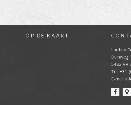
OP DE KAART
CONT
Loetino C
Duinweg 
5482 VR S
Tel:
+31 (
E-mail:
in