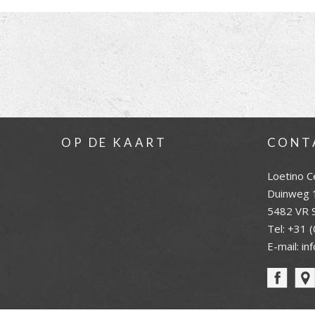
OP DE KAART
CONT
Loetino C
Duinweg 
5482 VR S
Tel:
+31 (
E-mail:
in