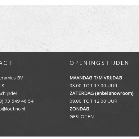
ACT
OPENINGSTIJDEN
eramics BV
MAANDAG T/M VRIJDAG
18
08.00 TOT 17.00 UUR
chijndel
ZATERDAG (enkel showroom)
0) 73 549 46 54
09.00 TOT 12.00 UUR
fo@loetino.nl
ZONDAG
GESLOTEN