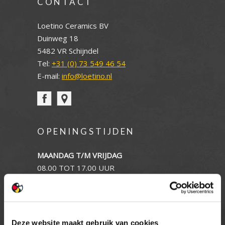
CONTACT
Loetino Ceramics BV
Duinweg 18
5482 VR Schijndel
Tel:
+31 (0) 73 549 46 54
E-mail:
info@loetino.nl
OPENINGSTIJDEN
MAANDAG T/M VRIJDAG
08.00 TOT 17.00 UUR
ZATERDAG (enkel showroom)
09.00 TOT 12.00 UUR
ZONDAG
GESLOTEN
Deze website maakt gebruik van cookies