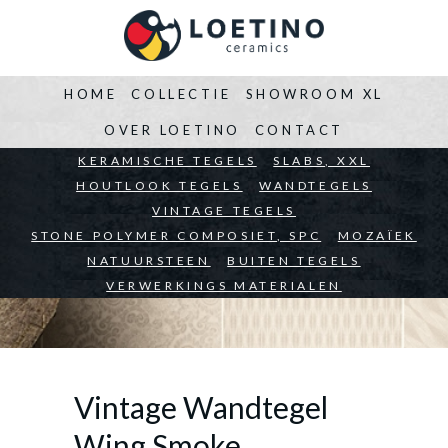
HOME
COLLECTIE
SHOWROOM XL
OVER LOETINO
CONTACT
BEDRIJVEN
KERAMISCHE TEGELS
ARCHITECTEN
SLABS, XXL
PARTICULIEREN
HOUTLOOK TEGELS
WANDTEGELS
VINTAGE TEGELS
STONE POLYMER COMPOSIET, SPC
MOZAÏEK
NATUURSTEEN
BUITEN TEGELS
VERWERKINGS MATERIALEN
Vintage Wandtegel
Wing Smoke