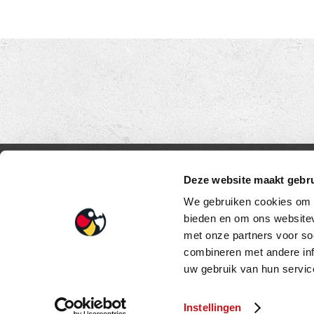
OP DE KAART
CONT
Deze website maakt gebru
Loetino C
We gebruiken cookies om c
Duinweg 
bieden en om ons websitev
met onze partners voor so
5482 VR S
combineren met andere inf
Tel:
+31 (
uw gebruik van hun service
E-mail:
in
Instellingen