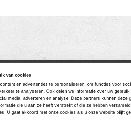
ACT
OPENINGSTIJDEN
ik van cookies
eramics BV
MAANDAG T/M VRIJDAG
ontent en advertenties te personaliseren, om functies voor soci
18
08.00 TOT 17.00 UUR
erkeer te analyseren. Ook delen we informatie over uw gebruik 
cial media, adverteren en analyse. Deze partners kunnen deze
chijndel
ZATERDAG (enkel showroom)
ormatie die u aan ze heeft verstrekt of die ze hebben verzameld
0) 73 549 46 54
09.00 TOT 12.00 UUR
s. U gaat akkoord met onze cookies als u onze website blijft ge
fo@loetino.nl
ZONDAG
GESLOTEN