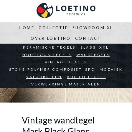
HOME
COLLECTIE
SHOWROOM XL
OVER LOETINO
CONTACT
BEDRIJVEN
KERAMISCHE TEGELS
ARCHITECTEN
SLABS, XXL
PARTICULIEREN
HOUTLOOK TEGELS
WANDTEGELS
VINTAGE TEGELS
STONE POLYMER COMPOSIET, SPC
MOZAÏEK
NATUURSTEEN
BUITEN TEGELS
VERWERKINGS MATERIALEN
Vintage wandtegel
Mark Black Glans