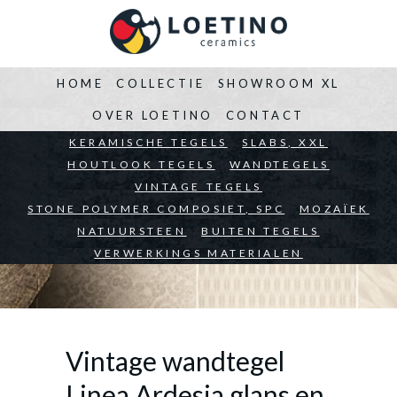
HOME
COLLECTIE
SHOWROOM XL
OVER LOETINO
CONTACT
BEDRIJVEN
KERAMISCHE TEGELS
ARCHITECTEN
SLABS, XXL
PARTICULIEREN
HOUTLOOK TEGELS
WANDTEGELS
VINTAGE TEGELS
STONE POLYMER COMPOSIET, SPC
MOZAÏEK
NATUURSTEEN
BUITEN TEGELS
VERWERKINGS MATERIALEN
Vintage wandtegel
Linea Ardesia glans en