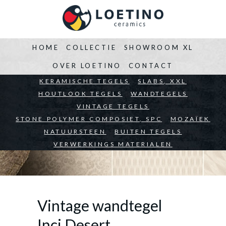
HOME
COLLECTIE
SHOWROOM XL
OVER LOETINO
CONTACT
BEDRIJVEN
KERAMISCHE TEGELS
ARCHITECTEN
SLABS, XXL
PARTICULIEREN
HOUTLOOK TEGELS
WANDTEGELS
VINTAGE TEGELS
STONE POLYMER COMPOSIET, SPC
MOZAÏEK
NATUURSTEEN
BUITEN TEGELS
VERWERKINGS MATERIALEN
Vintage wandtegel
Inci Desert