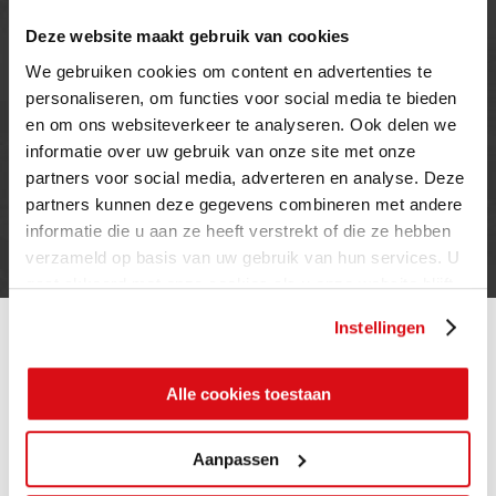
09.00 TOT 12.00 UUR
Deze website maakt gebruik van cookies
ZONDAG
GESLOTEN
We gebruiken cookies om content en advertenties te
personaliseren, om functies voor social media te bieden
en om ons websiteverkeer te analyseren. Ook delen we
INFORMATIE
informatie over uw gebruik van onze site met onze
partners voor social media, adverteren en analyse. Deze
Privacy verklaring
partners kunnen deze gegevens combineren met andere
Cookie beleid
informatie die u aan ze heeft verstrekt of die ze hebben
Contact
verzameld op basis van uw gebruik van hun services. U
gaat akkoord met onze cookies als u onze website blijft
gebruiken.
Instellingen
Alle cookies toestaan
Aanpassen