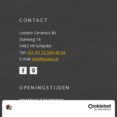
CONTACT
Loetino Ceramics BV
Duinweg 18
5482 VR Schijndel
Tel:
+31 (0) 73 549 46 54
E-mail:
info@loetino.nl
OPENINGSTIJDEN
MAANDAG T/M VRIJDAG
08.00 TOT 17.00 UUR
ZATERDAG (enkel showroom)