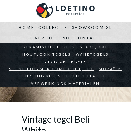
HOME
COLLECTIE
SHOWROOM XL
OVER LOETINO
CONTACT
BEDRIJVEN
KERAMISCHE TEGELS
ARCHITECTEN
SLABS, XXL
PARTICULIEREN
HOUTLOOK TEGELS
WANDTEGELS
VINTAGE TEGELS
STONE POLYMER COMPOSIET, SPC
MOZAÏEK
NATUURSTEEN
BUITEN TEGELS
VERWERKINGS MATERIALEN
Vintage tegel Beli
White