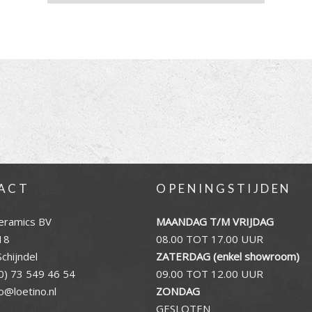
ACT
OPENINGSTIJDEN
eramics BV
MAANDAG T/M VRIJDAG
18
08.00 TOT 17.00 UUR
chijndel
ZATERDAG (enkel showroom)
0) 73 549 46 54
09.00 TOT 12.00 UUR
fo@loetino.nl
ZONDAG
GESLOTEN