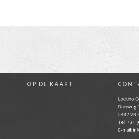
OP DE KAART
CONT
Loetino C
Duinweg 
5482 VR S
Tel:
+31 (
E-mail:
in