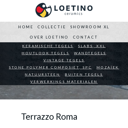
HOME
COLLECTIE
SHOWROOM XL
OVER LOETINO
CONTACT
BEDRIJVEN
KERAMISCHE TEGELS
ARCHITECTEN
SLABS, XXL
PARTICULIEREN
HOUTLOOK TEGELS
WANDTEGELS
VINTAGE TEGELS
STONE POLYMER COMPOSIET, SPC
MOZAÏEK
NATUURSTEEN
BUITEN TEGELS
VERWERKINGS MATERIALEN
Terrazzo Roma