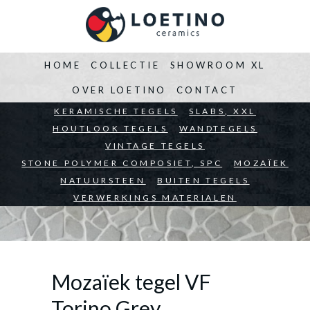
HOME
COLLECTIE
SHOWROOM XL
OVER LOETINO
CONTACT
BEDRIJVEN
KERAMISCHE TEGELS
ARCHITECTEN
SLABS, XXL
PARTICULIEREN
HOUTLOOK TEGELS
WANDTEGELS
VINTAGE TEGELS
STONE POLYMER COMPOSIET, SPC
MOZAÏEK
NATUURSTEEN
BUITEN TEGELS
VERWERKINGS MATERIALEN
Mozaïek tegel VF
Torino Grey