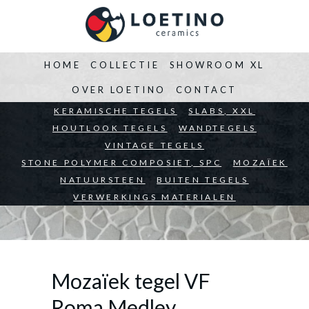
HOME
COLLECTIE
SHOWROOM XL
OVER LOETINO
CONTACT
BEDRIJVEN
KERAMISCHE TEGELS
ARCHITECTEN
SLABS, XXL
PARTICULIEREN
HOUTLOOK TEGELS
WANDTEGELS
VINTAGE TEGELS
STONE POLYMER COMPOSIET, SPC
MOZAÏEK
NATUURSTEEN
BUITEN TEGELS
VERWERKINGS MATERIALEN
Mozaïek tegel VF
Roma Medley