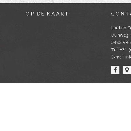
OP DE KAART
CONT
Loetino C
Duinweg 
5482 VR S
Tel:
+31 (
E-mail:
in