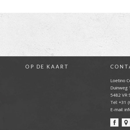
OP DE KAART
CONT
Loetino C
Duinweg 
5482 VR S
Tel:
+31 (
E-mail:
in