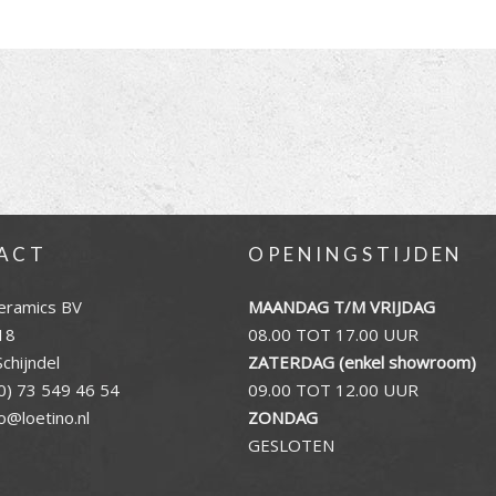
ACT
OPENINGSTIJDEN
eramics BV
MAANDAG T/M VRIJDAG
18
08.00 TOT 17.00 UUR
chijndel
ZATERDAG (enkel showroom)
0) 73 549 46 54
09.00 TOT 12.00 UUR
fo@loetino.nl
ZONDAG
GESLOTEN