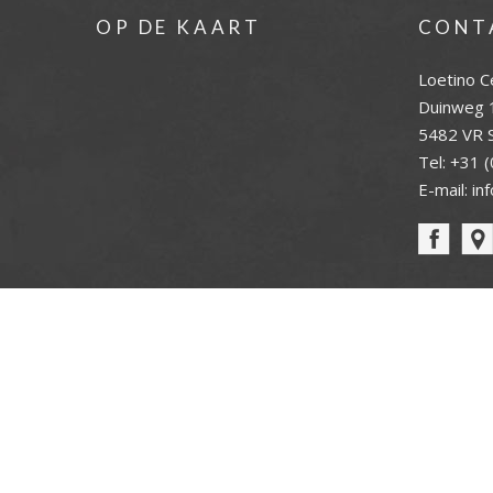
OP DE KAART
CONT
Loetino C
Duinweg 
5482 VR S
Tel:
+31 (
E-mail:
in