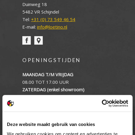
Duinweg 18
5482 VR Schijndel
Tel:
+31 (0) 73 549 46 54
E-mail:
info@loetino.nl
OPENINGSTIJDEN
MAANDAG T/M VRIJDAG
08.00 TOT 17.00 UUR
ZATERDAG (enkel showroom)
09.00 TOT 12.00 UUR
ZONDAG
GESLOTEN
Deze website maakt gebruik van cookies
INFORMATIE
We gebruiken cookies om content en advertenties te