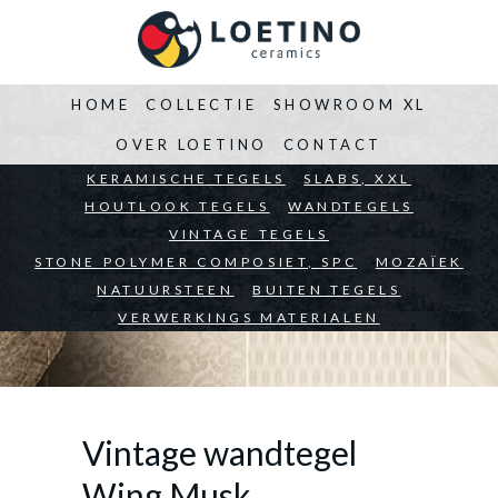
HOME
COLLECTIE
SHOWROOM XL
OVER LOETINO
CONTACT
BEDRIJVEN
KERAMISCHE TEGELS
ARCHITECTEN
SLABS, XXL
PARTICULIEREN
HOUTLOOK TEGELS
WANDTEGELS
VINTAGE TEGELS
STONE POLYMER COMPOSIET, SPC
MOZAÏEK
NATUURSTEEN
BUITEN TEGELS
VERWERKINGS MATERIALEN
Vintage wandtegel
Wing Musk