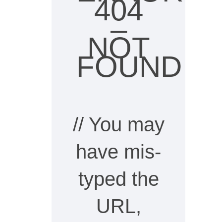
404
–
NOT
FOUND
// You may
have mis-
typed the
URL,