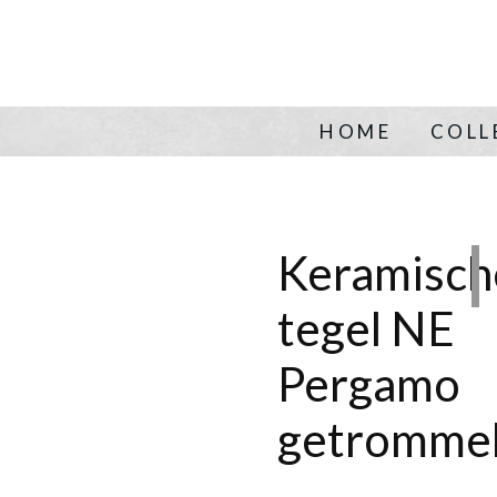
HOME
COLL
Keramisch
tegel NE
Pergamo
getromme