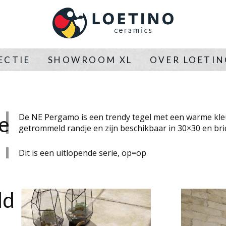
ECTIE
SHOWROOM XL
OVER LOETI
e
De NE Pergamo is een trendy tegel met een warme kle
getrommeld randje en zijn beschikbaar in 30×30 en bri
Dit is een uitlopende serie, op=op
ld