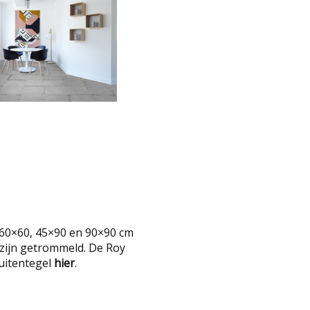
, 60×60, 45×90 en 90×90 cm
 zijn getrommeld. De Roy
buitentegel
hier
.