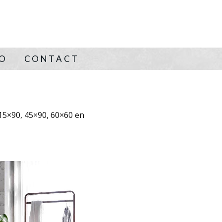
NO
CONTACT
 15×90, 45×90, 60×60 en