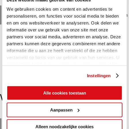
Wandtegel glans wit is verkrijgbaar in diverse maten.
We gebruiken cookies om content en advertenties te
Ongerectificeerd in 30×60 cm. Gerectificeerd in de maten
personaliseren, om functies voor social media te bieden
30×60, 30×90, 40×120 en 60×120 cm.
en om ons websiteverkeer te analyseren. Ook delen we
informatie over uw gebruik van onze site met onze
partners voor social media, adverteren en analyse. Deze
partners kunnen deze gegevens combineren met andere
informatie die u aan ze heeft verstrekt of die ze hebben
verzameld op basis van uw gebruik van hun services. U
gaat akkoord met onze cookies als u onze website blijft
gebruiken.
Instellingen
Alle cookies toestaan
Wandtegel Mat Wit rec/onrec
Aanpassen
Wandtegel mat wit is verkrijgbaar in diverse maten.
Alleen noodzakelijke cookies
Ongerectificeerd in 25×40 en 30×60 cm. Gerectificeerd in