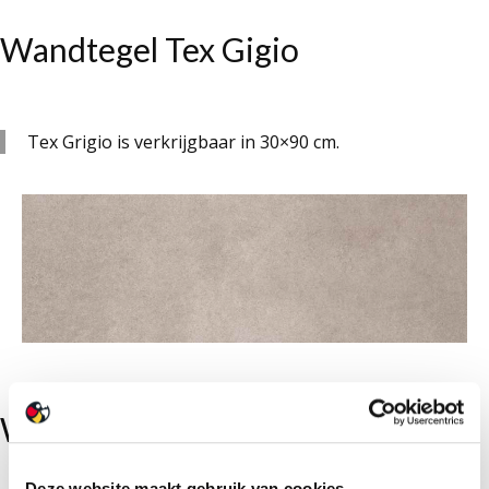
Wandtegel Tex Gigio
Tex Grigio is verkrijgbaar in 30×90 cm.
Wandtegel Glans wit rec/onrec
Deze website maakt gebruik van cookies