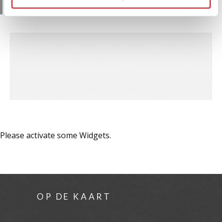
de maten 30×60, 30×90, 40×120 en 60×120 cm.
Please activate some Widgets.
OP DE KAART