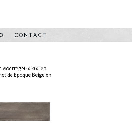
NO
CONTACT
n vloertegel 60×60 en
met de
Epoque Beige
en