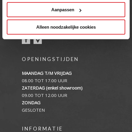
Duinweg 18
Aanpassen
5482 VR Schijndel
Tel:
+31 (0) 73 549 46 54
E-mail:
info@loetino.nl
Alleen noodzakelijke cookies
OPENINGSTIJDEN
MAANDAG T/M VRIJDAG
08.00 TOT 17.00 UUR
ZATERDAG (enkel showroom)
09.00 TOT 12.00 UUR
ZONDAG
GESLOTEN
INFORMATIE