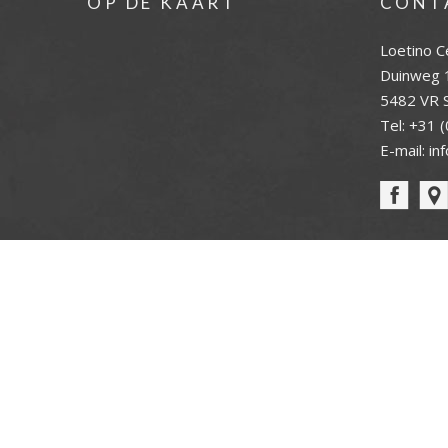
OP DE KAART
CONT
Loetino C
Duinweg 
5482 VR S
Tel:
+31 (
E-mail:
in