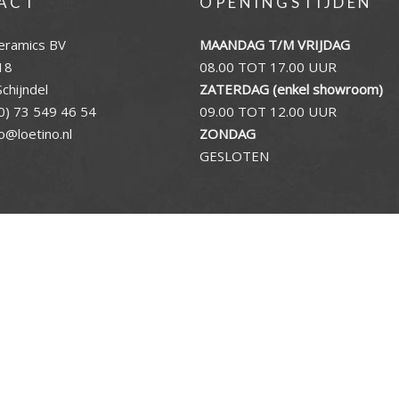
ACT
OPENINGSTIJDEN
eramics BV
MAANDAG T/M VRIJDAG
18
08.00 TOT 17.00 UUR
chijndel
ZATERDAG (enkel showroom)
0) 73 549 46 54
09.00 TOT 12.00 UUR
fo@loetino.nl
ZONDAG
GESLOTEN