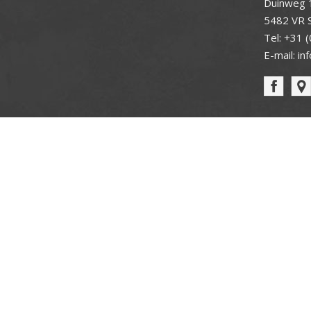
Duinweg 
5482 VR S
Tel:
+31 (
E-mail:
in