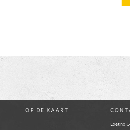
OP DE KAART
CONT
Loetino C