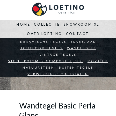
HOME
COLLECTIE
SHOWROOM XL
OVER LOETINO
CONTACT
BEDRIJVEN
KERAMISCHE TEGELS
ARCHITECTEN
SLABS, XXL
PARTICULIEREN
HOUTLOOK TEGELS
WANDTEGELS
VINTAGE TEGELS
STONE POLYMER COMPOSIET, SPC
MOZAÏEK
NATUURSTEEN
BUITEN TEGELS
VERWERKINGS MATERIALEN
Wandtegel Basic Perla
Glans