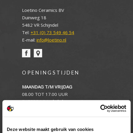
Loetino Ceramics BV
Duinweg 18
5482 VR Schijndel
Tel:
+31 (0) 73 549 46 54
E-mail:
info@loetino.nl
OPENINGSTIJDEN
MAANDAG T/M VRIJDAG
08.00 TOT 17.00 UUR
ZATERDAG (enkel showroom)
09.00 TOT 12.00 UUR
ZONDAG
GESLOTEN
Deze website maakt gebruik van cookies