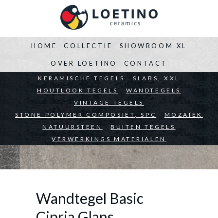
HOME
COLLECTIE
SHOWROOM XL
OVER LOETINO
CONTACT
BEDRIJVEN
KERAMISCHE TEGELS
ARCHITECTEN
SLABS, XXL
PARTICULIEREN
HOUTLOOK TEGELS
WANDTEGELS
VINTAGE TEGELS
STONE POLYMER COMPOSIET, SPC
MOZAÏEK
NATUURSTEEN
BUITEN TEGELS
VERWERKINGS MATERIALEN
Wandtegel Basic
Cipria Glans