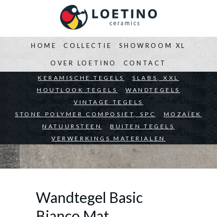
HOME
COLLECTIE
SHOWROOM XL
OVER LOETINO
CONTACT
BEDRIJVEN
KERAMISCHE TEGELS
ARCHITECTEN
SLABS, XXL
PARTICULIEREN
HOUTLOOK TEGELS
WANDTEGELS
VINTAGE TEGELS
STONE POLYMER COMPOSIET, SPC
MOZAÏEK
NATUURSTEEN
BUITEN TEGELS
VERWERKINGS MATERIALEN
Wandtegel Basic
Bianco Mat