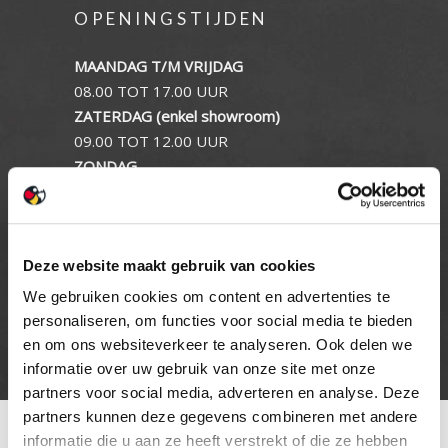
OPENINGSTIJDEN
MAANDAG T/M VRIJDAG
08.00 TOT 17.00 UUR
ZATERDAG (enkel showroom)
09.00 TOT 12.00 UUR
ZONDAG
GESLOTEN
INFORMATIE
Deze website maakt gebruik van cookies
We gebruiken cookies om content en advertenties te
Privacy verklaring
personaliseren, om functies voor social media te bieden
Cookie beleid
en om ons websiteverkeer te analyseren. Ook delen we
Contact
informatie over uw gebruik van onze site met onze
partners voor social media, adverteren en analyse. Deze
partners kunnen deze gegevens combineren met andere
informatie die u aan ze heeft verstrekt of die ze hebben