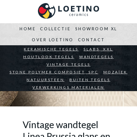
HOME
COLLECTIE
SHOWROOM XL
OVER LOETINO
CONTACT
BEDRIJVEN
KERAMISCHE TEGELS
ARCHITECTEN
SLABS, XXL
PARTICULIEREN
HOUTLOOK TEGELS
WANDTEGELS
VINTAGE TEGELS
STONE POLYMER COMPOSIET, SPC
MOZAÏEK
NATUURSTEEN
BUITEN TEGELS
VERWERKINGS MATERIALEN
Vintage wandtegel
Linea Prussia glans en