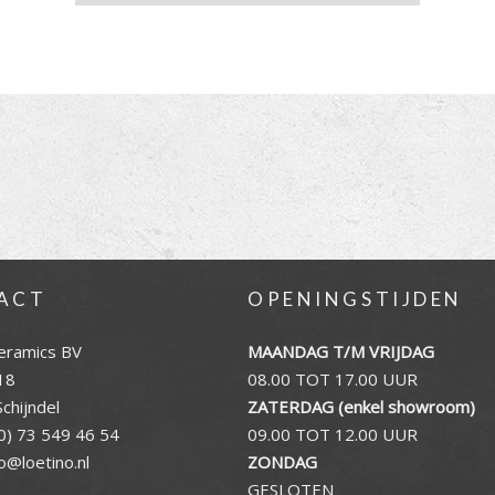
ACT
OPENINGSTIJDEN
eramics BV
MAANDAG T/M VRIJDAG
18
08.00 TOT 17.00 UUR
chijndel
ZATERDAG (enkel showroom)
0) 73 549 46 54
09.00 TOT 12.00 UUR
fo@loetino.nl
ZONDAG
GESLOTEN