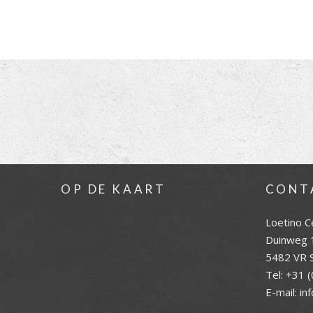
OP DE KAART
CONT
Loetino C
Duinweg 
5482 VR S
Tel:
+31 (
E-mail:
in