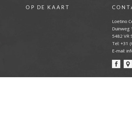
OP DE KAART
CONT
Loetino C
Duinweg 
5482 VR S
Tel:
+31 (
E-mail:
in