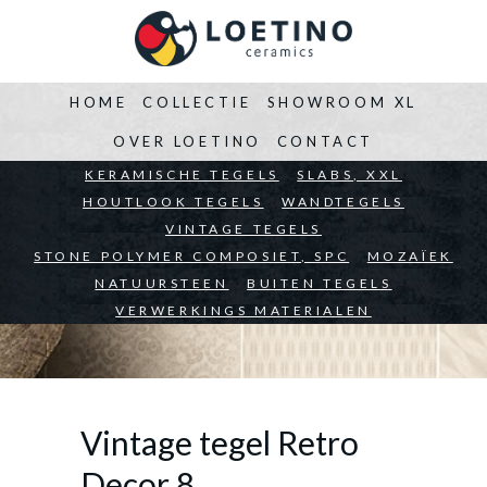
HOME
COLLECTIE
SHOWROOM XL
OVER LOETINO
CONTACT
BEDRIJVEN
KERAMISCHE TEGELS
ARCHITECTEN
SLABS, XXL
PARTICULIEREN
HOUTLOOK TEGELS
WANDTEGELS
VINTAGE TEGELS
STONE POLYMER COMPOSIET, SPC
MOZAÏEK
NATUURSTEEN
BUITEN TEGELS
VERWERKINGS MATERIALEN
Vintage tegel Retro
Decor 8