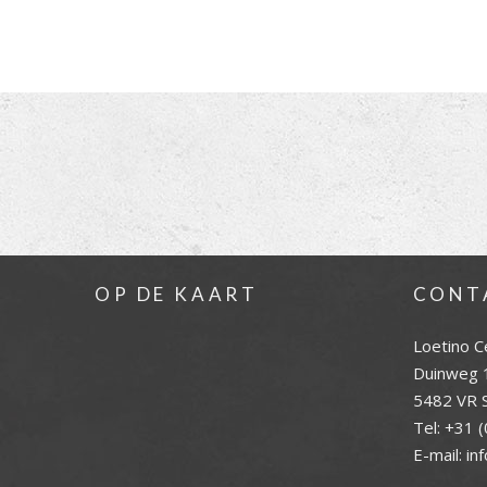
OP DE KAART
CONT
Loetino C
Duinweg 
5482 VR S
Tel:
+31 (
E-mail:
in