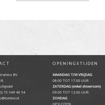
ACT
OPENINGSTIJDEN
eramics BV
MAANDAG T/M VRIJDAG
18
08.00 TOT 17.00 UUR
chijndel
ZATERDAG (enkel showroom)
0) 73 549 46 54
09.00 TOT 12.00 UUR
fo@loetino.nl
ZONDAG
GESLOTEN