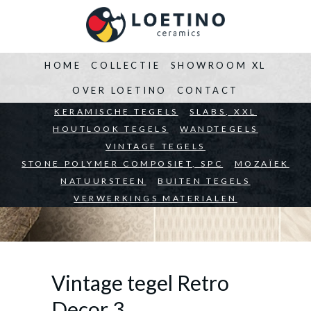
HOME
COLLECTIE
SHOWROOM XL
OVER LOETINO
CONTACT
BEDRIJVEN
KERAMISCHE TEGELS
ARCHITECTEN
SLABS, XXL
PARTICULIEREN
HOUTLOOK TEGELS
WANDTEGELS
VINTAGE TEGELS
STONE POLYMER COMPOSIET, SPC
MOZAÏEK
NATUURSTEEN
BUITEN TEGELS
VERWERKINGS MATERIALEN
Vintage tegel Retro
Decor 3