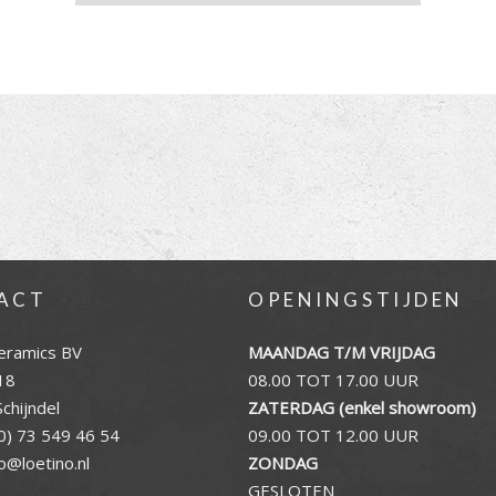
ACT
OPENINGSTIJDEN
eramics BV
MAANDAG T/M VRIJDAG
18
08.00 TOT 17.00 UUR
chijndel
ZATERDAG (enkel showroom)
0) 73 549 46 54
09.00 TOT 12.00 UUR
fo@loetino.nl
ZONDAG
GESLOTEN