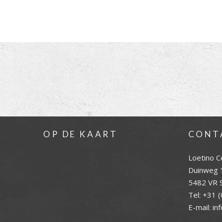
OP DE KAART
CONT
Loetino C
Duinweg 
5482 VR S
Tel:
+31 (
E-mail:
in