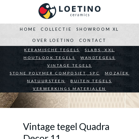
HOME
COLLECTIE
SHOWROOM XL
OVER LOETINO
CONTACT
BEDRIJVEN
KERAMISCHE TEGELS
ARCHITECTEN
SLABS, XXL
PARTICULIEREN
HOUTLOOK TEGELS
WANDTEGELS
VINTAGE TEGELS
STONE POLYMER COMPOSIET, SPC
MOZAÏEK
NATUURSTEEN
BUITEN TEGELS
VERWERKINGS MATERIALEN
Vintage tegel Quadra
Decor 11