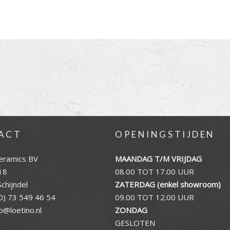
ACT
OPENINGSTIJDEN
eramics BV
MAANDAG T/M VRIJDAG
18
08.00 TOT 17.00 UUR
chijndel
ZATERDAG (enkel showroom)
0) 73 549 46 54
09.00 TOT 12.00 UUR
fo@loetino.nl
ZONDAG
GESLOTEN