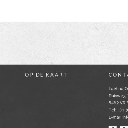
OP DE KAART
CONT
Loetino C
Duinweg 
5482 VR S
Tel:
+31 (
E-mail:
in