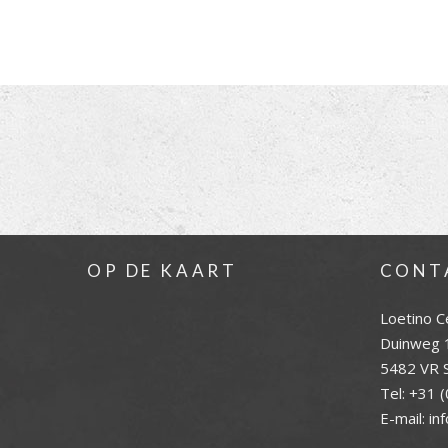
OP DE KAART
CONT
Loetino C
Duinweg 
5482 VR S
Tel:
+31 (
E-mail:
in