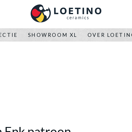
ECTIE
SHOWROOM XL
OVER LOETI
a Enk patroon