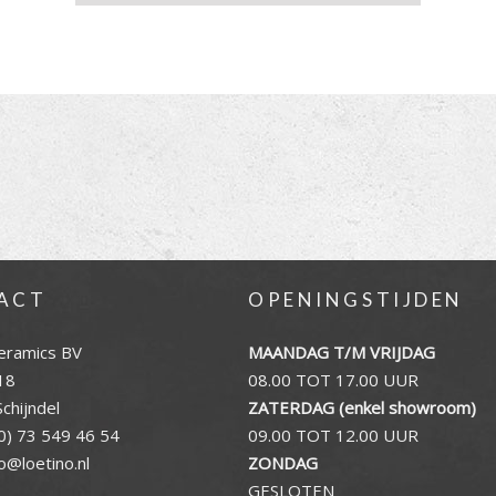
ACT
OPENINGSTIJDEN
eramics BV
MAANDAG T/M VRIJDAG
18
08.00 TOT 17.00 UUR
chijndel
ZATERDAG (enkel showroom)
0) 73 549 46 54
09.00 TOT 12.00 UUR
fo@loetino.nl
ZONDAG
GESLOTEN