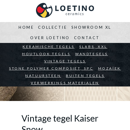
HOME
COLLECTIE
SHOWROOM XL
OVER LOETINO
CONTACT
BEDRIJVEN
KERAMISCHE TEGELS
ARCHITECTEN
SLABS, XXL
PARTICULIEREN
HOUTLOOK TEGELS
WANDTEGELS
VINTAGE TEGELS
STONE POLYMER COMPOSIET, SPC
MOZAÏEK
NATUURSTEEN
BUITEN TEGELS
VERWERKINGS MATERIALEN
Vintage tegel Kaiser
Snow