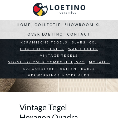
HOME
COLLECTIE
SHOWROOM XL
OVER LOETINO
CONTACT
BEDRIJVEN
KERAMISCHE TEGELS
ARCHITECTEN
SLABS, XXL
PARTICULIEREN
HOUTLOOK TEGELS
WANDTEGELS
VINTAGE TEGELS
STONE POLYMER COMPOSIET, SPC
MOZAÏEK
NATUURSTEEN
BUITEN TEGELS
VERWERKINGS MATERIALEN
Vintage Tegel
Hexagon Quadra