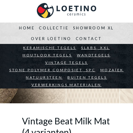
HOME
COLLECTIE
SHOWROOM XL
OVER LOETINO
CONTACT
BEDRIJVEN
KERAMISCHE TEGELS
ARCHITECTEN
SLABS, XXL
PARTICULIEREN
HOUTLOOK TEGELS
WANDTEGELS
VINTAGE TEGELS
STONE POLYMER COMPOSIET, SPC
MOZAÏEK
NATUURSTEEN
BUITEN TEGELS
VERWERKINGS MATERIALEN
Vintage Beat Milk Mat
(4 varianten)